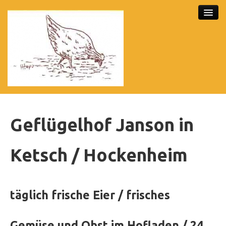
Startseite
Geflügelhof Janson in
Über uns
Unser Eierautomat
Ketsch / Hockenheim
Unser Hofladen
Nützliches
täglich frische Eier / frisches
Kontakt
Impressum
Gemüse und Obst im Hofladen / 24